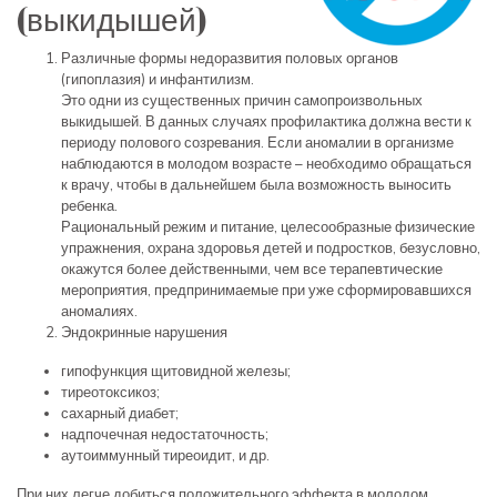
(выкидышей)
Различные формы недоразвития половых органов
(гипоплазия) и инфантилизм.
Это одни из существенных причин самопроизвольных
выкидышей. В данных случаях профилактика должна вести к
периоду полового созревания. Если аномалии в организме
наблюдаются в молодом возрасте – необходимо обращаться
к врачу, чтобы в дальнейшем была возможность выносить
ребенка.
Рациональный режим и питание, целесообразные физические
упражнения, охрана здоровья детей и подростков, безусловно,
окажутся более действенными, чем все терапевтические
мероприятия, предпринимаемые при уже сформировавшихся
аномалиях.
Эндокринные нарушения
гипофункция щитовидной железы;
тиреотоксикоз;
сахарный диабет;
надпочечная недостаточность;
аутоиммунный тиреоидит, и др.
При них легче добиться положительного эффекта в молодом