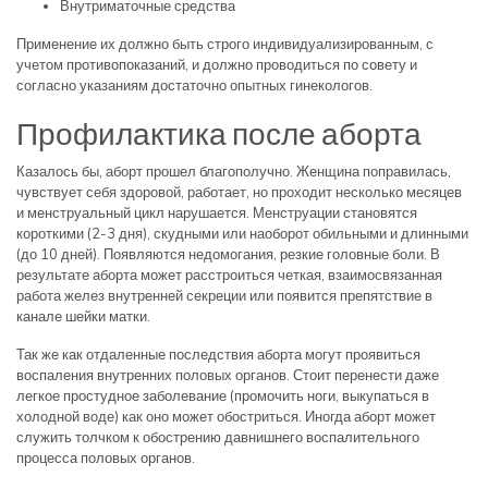
Внутриматочные средства
Применение их должно быть строго индивидуализированным‚ с
учетом противопоказаний, и должно проводиться по совету и
согласно указаниям достаточно опытных гинекологов.
Профилактика после аборта
Казалось бы, аборт прошел благополучно. Женщина поправилась,
чувствует себя здоровой, работает, но проходит несколько месяцев
и менструальный цикл нарушается. Менструации становятся
короткими (2-3 дня), скудными или наоборот обильными и длинными
(до 10 дней). Появляются недомогания, резкие головные боли. В
результате аборта может расстроиться четкая, взаимосвязанная
работа желез внутренней секреции или появится препятствие в
канале шейки матки.
Так же как отдаленные последствия аборта могут проявиться
воспаления внутренних половых органов. Стоит перенести даже
легкое простудное заболевание (промочить ноги, выкупаться в
холодной воде) как оно может обостриться. Иногда аборт может
служить толчком к обострению давнишнего воспалительного
процесса половых органов.