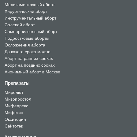
Медикаментозный аборт
Хирургический аборт
Инструментальный аборт
Солевой аборт
Самопроизвольный аборт
Подростковые аборты
Осложнения аборта
До какого срока можно
Аборт на ранних сроках
Аборт на поздних сроках
Анонимный аборт в Москве
Препараты
Миролют
Мизопростол
Мифепрекс
Мифегин
Окситоцин
Сайтотек