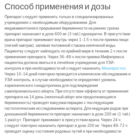
Способ применения и дозы
Препарат следует применять только в специализированных
учреждениях с необходимым оборудованием. Для
медикаментозного прерывания беременности на ранних сроках
препарат назначают в дозе 600 мг (3 таб.) однократно. В присутствии
врача препарат принимают внутрь через 1-1.5 ч после приема пищи
(легкий завтрак), запивая половиной стакана кипяченой воды.
Пациентку следует наблюдать по крайней мере в течение 2 ч после
применения препарата. Через 36-48 ч после приема Мифепрекса
пациентка должна явиться в лечебное учреждение для УЗИ-
контроля и при необходимости ей следует назначить
Мизопростол
.
Через 10-14 дней повторно проводится клиническое обследование и
УЗИ-контроль, в случае необходимости определяют уровень
хорионического гонадотропина для подтверждения
самопроизвольного аборта. При отсутствии эффекта от применения
препарата на 14 день (неполный аборт или продолжающаяся
беременность) проводят вакуумаспирацию с последующим
гистологическим исследованием аспирата. Для индукции родов при
доношенной беременности препарат назначают в дозе 200 мг (1 таб.)
1 раз/сут. Препарат принимают в присутствии врача. Через 24 ч
следует повторно назначить препарат в дозе 200 мг. Через 48-72 ч
проводят оценку состояния родовых путей и при необходимости