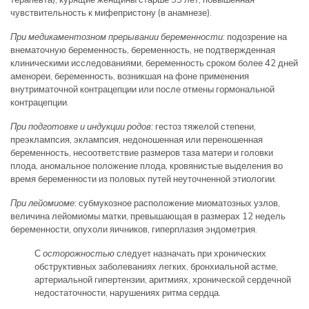
чувствительность к мифепристону (в анамнезе).
При медикаментозном прерывании беременности:
подозрение на
внематочную беременность, беременность, не подтвержденная
клиническими исследованиями, беременность сроком более 42 дней
аменореи, беременность, возникшая на фоне применения
внутриматочной контрацепции или после отмены гормональной
контрацепции.
При подготовке и индукции родов:
гестоз тяжелой степени,
преэклампсия, эклампсия, недоношенная или переношенная
беременность, несоответствие размеров таза матери и головки
плода, аномальное положение плода, кровянистые выделения во
время беременности из половых путей неуточненной этиологии.
При лейомиоме:
субмукозное расположение миоматозных узлов,
величина лейомиомы матки, превышающая в размерах 12 недель
беременности, опухоли яичников, гиперплазия эндометрия.
С
осторожностью
следует назначать при хронических
обструктивных заболеваниях легких, бронхиальной астме,
артериальной гипертензии, аритмиях, хронической сердечной
недостаточности, нарушениях ритма сердца.