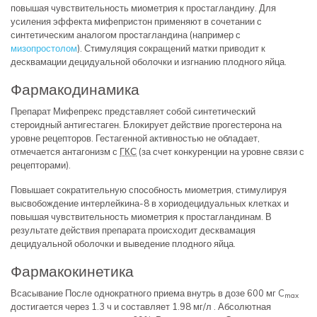
повышая чувствительность миометрия к простагландину. Для
усиления эффекта мифепристон применяют в сочетании с
синтетическим аналогом простагландина (например с
мизопростолом
). Стимуляция сокращений матки приводит к
десквамации децидуальной оболочки и изгнанию плодного яйца.
Фармакодинамика
Препарат Мифепрекс представляет собой синтетический
стероидный антигестаген. Блокирует действие прогестерона на
уровне рецепторов. Гестагенной активностью не обладает,
отмечается антагонизм с
ГКС
(за счет конкуренции на уровне связи с
рецепторами).
Повышает сократительную способность миометрия, стимулируя
высвобождение интерлейкина-8 в хориодецидуальных клетках и
повышая чувствительность миометрия к простагландинам. В
результате действия препарата происходит десквамация
децидуальной оболочки и выведение плодного яйца.
Фармакокинетика
Всасывание После однократного приема внутрь в дозе 600 мг C
max
достигается через 1.3 ч и составляет 1.98 мг/л . Абсолютная