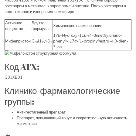
массой 429,6 и точкой плавления 192-196 ° С. Очень хорошо
растворим в метаноле, хлороформе и ацетоне. Плохо растворим в
воде, гексане и изопропиловом эфире.
Активное
Брутто-
Химическое наименование
вещество
формула
17β-Hydroxy-11β-(4-dimethylamino-
Мифепристон
C
H
NO
phenyl)- 17α-(1-propinyl)estra-4,9-dien-
29
35
2
3-on
Код ATX:
G03XB01
Клинико-фармакологические
группы:
Антигестагенный препарат
Препарат, повышающий тонус и сократительную активность
миометрия