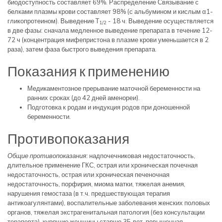
биодоступность составляет 69%. Распределение Связывание с
белками плазмы крови составляет 98% (с альбумином и кислым α1-
гликопротеином). Выведение T
- 18 ч. Выведение осуществляется
1/2
в две фазы: сначала медленное выведение препарата в течение 12-
72 ч (концентрация мифепристона в плазме крови уменьшается в 2
раза), затем фаза быстрого выведения препарата.
Показания к применению
Медикаментозное прерывание маточной беременности на
ранних сроках (до 42 дней аменореи).
Подготовка к родам и индукция родов при доношенной
беременности.
Противопоказания
Общие противопоказания:
надпочечниковая недостаточность,
длительное применение ГКС, острая или хроническая почечная
недостаточность, острая или хроническая печеночная
недостаточность, порфирия, миома матки, тяжелая анемия,
нарушения гемостаза (в т.ч. предшествующая терапия
антикоагулянтами), воспалительные заболевания женских половых
органов, тяжелая экстрагенитальная патология (без консультации
терапевта), курящие женщины старше 35 лет, повышенная