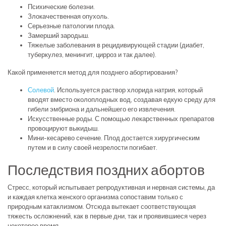
Психические болезни.
Злокачественная опухоль.
Серьезные патологии плода.
Замерший зародыш.
Тяжелые заболевания в рецидивирующей стадии (диабет,
туберкулез, менингит, цирроз и так далее).
Какой применяется метод для позднего абортирования?
Солевой
. Используется раствор хлорида натрия, который
вводят вместо околоплодных вод, создавая едкую среду для
гибели эмбриона и дальнейшего его извлечения.
Искусственные роды. С помощью лекарственных препаратов
провоцируют выкидыш.
Мини-кесарево сечение. Плод достается хирургическим
путем и в силу своей незрелости погибает.
Последствия поздних абортов
Стресс, который испытывает репродуктивная и нервная системы, да
и каждая клетка женского организма сопоставим только с
природным катаклизмом. Отсюда вытекает соответствующая
тяжесть осложнений, как в первые дни, так и проявившиеся через
некоторое время.