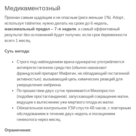
Медикаментозный
Признан самым щадящим и не опасным (риск меньше 1%). Аборт
,
используя таблетки, нужно делать на сроке до 6 недель
,
максимальный предел – 7-я неделя
, а самый эффективный
результат без осложнений будет получен, если срок беременности
всего 1 месяц.
Суть метода:
Строго под наблюдением врача однократно употребляется
антипрогестагенное средство (обычно назначают
французский препарат Мифегин, не обладающий гестагенной
активностью), вызывающий цепь химических реакций для
умерщвления эмбриона.
По прошествии двух суток принимается Мизопростол
(подобие простагландинов), запускающий сокращение матки,
ведущее к вытеснению уже мертвого плода из матки.
Обязательное контрольное УЗИ спустя 48 часов, с повторным
обследованием в течение двух недель и посещением
гинеколога через месяц.
Ограничения: