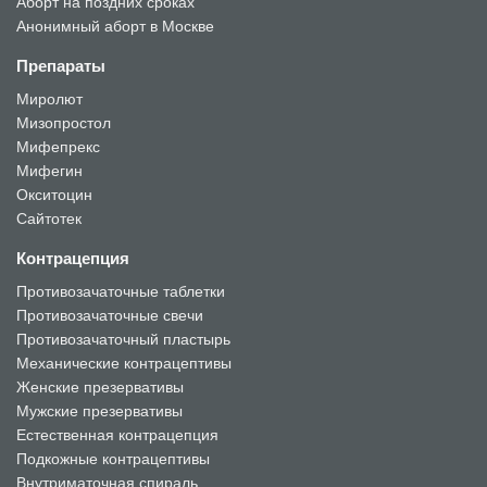
Аборт на поздних сроках
Анонимный аборт в Москве
Препараты
Миролют
Мизопростол
Мифепрекс
Мифегин
Окситоцин
Сайтотек
Контрацепция
Противозачаточные таблетки
Противозачаточные свечи
Противозачаточный пластырь
Механические контрацептивы
Женские презервативы
Мужские презервативы
Естественная контрацепция
Подкожные контрацептивы
Внутриматочная спираль