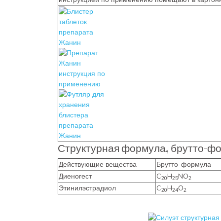
Структурная формула, брутто-ф
Действующие вещества
Брутто-формула
Диеногест
C
H
NO
20
25
2
Этинилэстрадиол
C
H
O
20
24
2