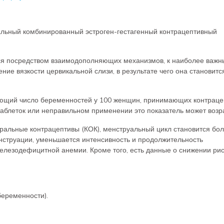
льный комбинированный эстроген-гестагенный контрацептивный
я посредством взаимодополняющих механизмов, к наиболее важн
ние вязкости цервикальной слизи, в результате чего она становитс
ющий число беременностей у 100 женщин, принимающих контраце
 таблеток или неправильном применении это показатель может возра
льные контрацептивы (КОК), менструальный цикл становится бо
струации, уменьшается интенсивность и продолжительность
 железодефицитной анемии. Кроме того, есть данные о снижении ри
еременности).