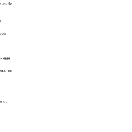
е-либо
з
щее
енные
льство
лез)