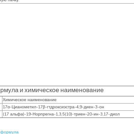
ормула и химическое наименование
Химическое наименование
17α-Цианометил-17β-гтдроксиэстра-4,9-диен-3-он
(17 альфа)-19-Норпрегна-1,3,5(10)-триен-20-ин-3,17-диол