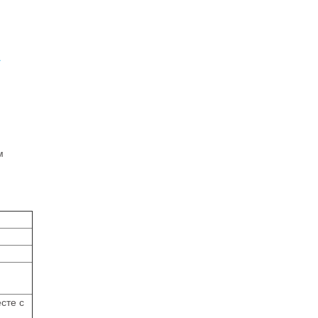
м
.
сте с