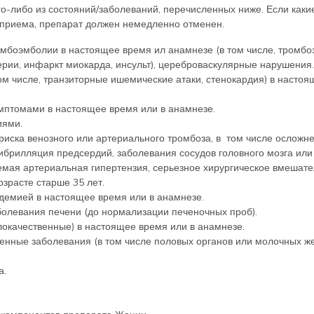
о-либо из состояний/заболеваний, перечисленных ниже. Если каки
 приема, препарат должен немедленно отменен.
мбоэмболии в настоящее время ил анамнезе (в том числе, тромбо
ерии, инфаркт миокарда, инсульт), цереброваскулярные нарушения.
м числе, транзиторные ишемические атаки, стенокардия) в настоя
мптомами в настоящее время или в анамнезе.
иями.
ска венозного или артериального тромбоза, в том числе осложн
ибрилляция предсердий, заболевания сосудов головного мозга или
емая артериальная гипертензия, серьезное хирургическое вмешате
зрасте старше 35 лет.
демией в настоящее время или в анамнезе.
болевания печени (до нормализации печеночных проб).
окачественные) в настоящее время или в анамнезе.
нные заболевания (в том числе половых органов или молочных же
а.