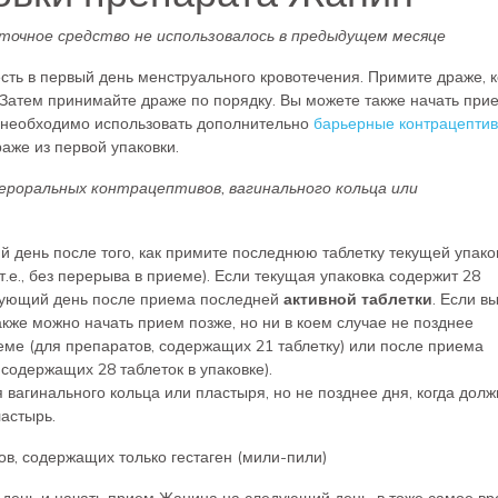
точное средство не использовалось в предыдущем месяце
сть в первый день менструального кровотечения. Примите драже, 
Затем принимайте драже по порядку. Вы можете также начать при
ае необходимо использовать дополнительно
барьерные контрацепти
аже из первой упаковки.
пероральных контрацептивов, вагинального кольца или
день после того, как примите последнюю таблетку текущей упако
.е., без перерыва в приеме). Если текущая упаковка содержит 28
дующий день после приема последней
активной таблетки
. Если в
Также можно начать прием позже, но ни в коем случае не позднее
ме (для препаратов, содержащих 21 таблетку) или после приема
содержащих 28 таблеток в упаковке).
вагинального кольца или пластыря, но не позднее дня, когда долж
астырь.
в, содержащих только гестаген (мили-пили)