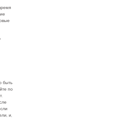
время
кие
ловые
о
о быть
йте по
т.
сле
если
ли, и,