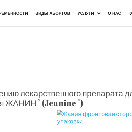
РЕМЕННОСТИ
ВИДЫ АБОРТОВ
УСЛУГИ
О НАС
К
нию лекарственного препарата д
®
®
ния ЖАНИН
(Jeanine
)