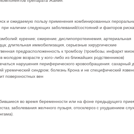
 компонентов препарата Жанин.
риск и ожидаемую пользу применения комбинированных пероральн
 при наличии следующих заболеваний/состояний и факторов риска
оэмболий: курение; ожирение; дислипопротеинемия, артериальная
рдца; длительная иммобилизация, серьезные хирургические
твенная предрасположенность к тромбозу (тромбозы, инфаркт мио
в молодом возрасте у кого-либо из ближайших родственников)
тмечаться нарушения периферического кровообращения: сахарный д
ий уремический синдром; болезнь Крона и не специфический язве
ит поверхностных вен
убившиеся во время беременности или на фоне предыдущего прие
стаз, заболевания желчного пузыря, отосклероз с ухудшением слух
нгама).