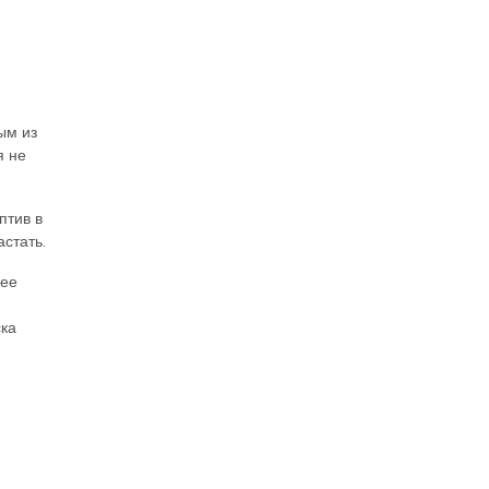
ым из
я не
птив в
стать.
лее
ска