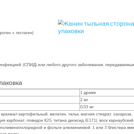
оген + гестаген)
инфекцией (СПИД) или любого другого заболевания, передаваемы
паковка
1 драже
2 мг
0,03 мг
крахмал картофельный, желатин, тальк, магния стеарат, сахароза,
ия карбонат, повидон К25, титана диоксид (E171), воск карнаубский
и поливинилхлоридной и фольги алюминиевой. 1 или 3 блистера вме
ую пачку.