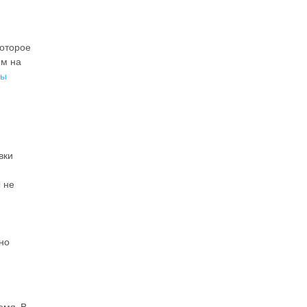
которое
ем на
вы
вки
ы не
но