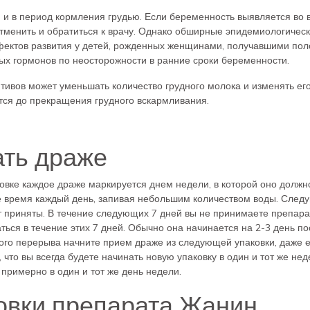
и в период кормления грудью. Если беременность выявляется во 
отменить и обратиться к врачу. Однако обширные эпидемиологичес
фектов развития у детей, рожденных женщинами, получавшими по
х гормонов по неосторожности в ранние сроки беременности.
ивов может уменьшать количество грудного молока и изменять ег
тся до прекращения грудного вскармливания.
ать драже
овке каждое драже маркируется днем недели, в которой оно должн
е время каждый день, запивая небольшим количеством воды. Следу
т приняты. В течение следующих 7 дней вы не принимаете препара
ься в течение этих 7 дней. Обычно она начинается на 2-3 день по
ого перерыва начните прием драже из следующей упаковки, даже 
что вы всегда будете начинать новую упаковку в один и тот же неде
примерно в один и тот же день недели.
овки препарата Жанин