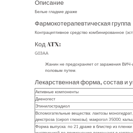
Описание
Белые гладкие драже
Фармокотерапевтическая группа
Контрацептивное средство комбинированное (эстр
Код ATX:
G03AA
Жанин не предохраняет от заражения ВИЧ-
половым путем.
Лекарственная форма, состав и у
Активные компоненты
Диеногест
Этинилэстрадиол
Вспомогательные вещества: лактозы моногидрат, 
декстроза (сироп глюкозы), макрогол 35000, кальц
Форма выпуска: по 21 драже в блистер из пленк
инструкцией по применению помещают в картонн