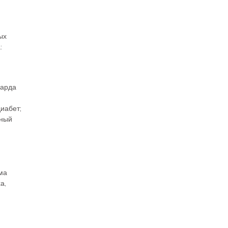
ых
:
карда
иабет;
нный
ма
а,