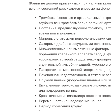
Жанин не должен применяться при наличии каког
из этих состояний развиваются впервые на фоне
Тромбозы (венозные и артериальные) и тро
глубоких вен, тромбоэмболия легочной арт
Состояния, предшествующие тромбозу (в то
время или в анамнезе.
Мигрень с очаговыми неврологическими си
Сахарный диабет с сосудистыми осложнен
Множественные или выраженные факторы ри
поражения клапанного аппарата сердца, ф
коронарных артерий сердца; неконтролиру
с длительной иммобилизацией, курение в во
Панкреатит с выраженной гипертриглицери
Печеночная недостаточность и тяжелые за
Опухоли печени (доброкачественные или зл
Выявленные гормонозависимые злокачестве
или подозрение на них.
Кровотечение из влагалища неясного генез
Беременность или подозрение на нее.
Период кормления грудью.