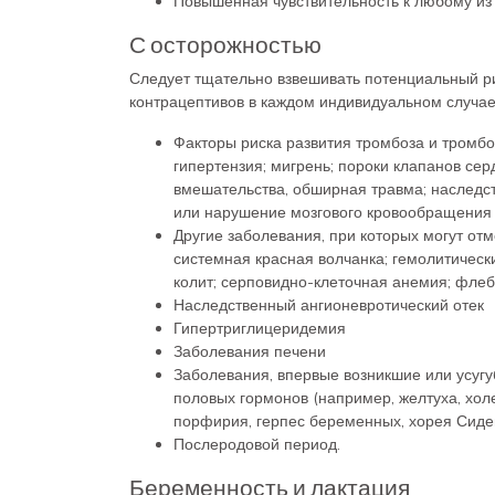
Повышенная чувствительность к любому из
С осторожностью
Следует тщательно взвешивать потенциальный 
контрацептивов в каждом индивидуальном случае
Факторы риска развития тромбоза и тромб
гипертензия; мигрень; пороки клапанов се
вмешательства, обширная травма; наследс
или нарушение мозгового кровообращения 
Другие заболевания, при которых могут о
системная красная волчанка; гемолитическ
колит; серповидно-клеточная анемия; флеб
Наследственный ангионевротический отек
Гипертриглицеридемия
Заболевания печени
Заболевания, впервые возникшие или усуг
половых гормонов (например, желтуха, холе
порфирия, герпес беременных, хорея Сиде
Послеродовой период.
Беременность и лактация