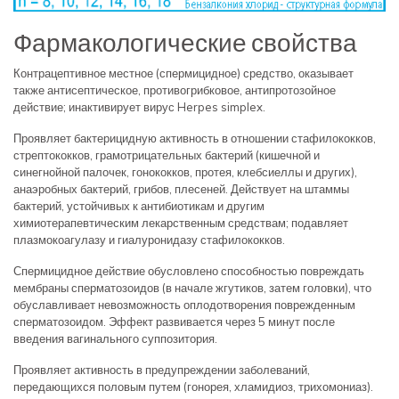
Фармакологические свойства
Контрацептивное местное (спермицидное) средство, оказывает
также антисептическое, противогрибковое, антипротозойное
действие; инактивирует вирус Herpes simplex.
Проявляет бактерицидную активность в отношении стафилококков,
стрептококков, грамотрицательных бактерий (кишечной и
синегнойной палочек, гонококков, протея, клебсиеллы и других),
анаэробных бактерий, грибов, плесеней. Действует на штаммы
бактерий, устойчивых к антибиотикам и другим
химиотерапевтическим лекарственным средствам; подавляет
плазмокоагулазу и гиалуронидазу стафилококков.
Спермицидное действие обусловлено способностью повреждать
мембраны сперматозоидов (в начале жгутиков, затем головки), что
обуславливает невозможность оплодотворения поврежденным
сперматозоидом. Эффект развивается через 5 минут после
введения вагинального суппозитория.
Проявляет активность в предупреждении заболеваний,
передающихся половым путем (гонорея, хламидиоз, трихомониаз).