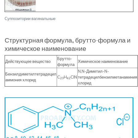
Суппозитории вагинальные
Структурная формула, брутто-формула и
химическое наименование
Брутто-
Действующее вещество
Химическое наименование
формула
N,N-Диметил-N-
Бензилдиметилтетрадецил
C
H
ClN
тетрадецилбензилметанаминия
23
42
аммония хлорид
хлорид