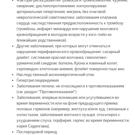
Факторы риска развития тромбоза и тромбоэмболий: курение;
ожирение; дислипопротеинемия; контролируемая
артериальная гипертензия; мигрень без очаговой
неврологической симптоматики; заболевания клапанов
сердца; наследственная предрасположенность к тромбозу
(тромбозы, инфаркт миокарда или нарушение мозгового
кровообращения в молодом возрасте у кого-либо из
ближайших родственников).
Другие заболевания, при которых могут отмечаться
нарушения перифирического кровообращения: сахарный
диабет; системная красная волчанка; гемолитико-
уремический синдром; болезнь Крона и язвенный колит;
серповидно-клеточная анемия; флебит поверхностных вен.
Наследственный ангионевротический отек.
Гипертриглицеридемия.
Заболевания печени, не относящиеся к противопоказаниям
(см. раздел "Противопоказания").
Заболевания, впервые возникшие или усугубившиеся во
время беременности или на фоне предыдущего приема
половых гормонов (например, желтуха и/или зуд, связанные с
холестазом, заболевания желчного пузыря, отосклероз с
ухудшением слуха, порфирия, герпес во время беременности,
хорея Сиденгама).
Послеродовой период.