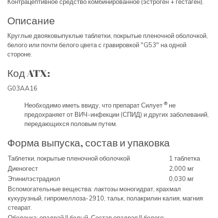
Контрацептивное средство комбинированное (эстроген + гестаген).
Описание
Круглые двояковыпуклые таблетки, покрытые пленочной оболочкой,
белого или почти белого цвета с гравировкой "G53" на одной
стороне.
Код ATX:
G03AA16
®
Необходимо иметь ввиду, что препарат Силует
не
предохраняет от ВИЧ-инфекции (СПИД) и других заболеваний,
передающихся половым путем.
Форма выпуска, состав и упаковка
Таблетки, покрытые пленочной оболочкой
1 таблетка
Диеногест
2,000 мг
Этинилэстрадиол
0,030 мг
Вспомогательные вещества: лактозы моногидрат, крахмал
кукурузный, гипромеллоза-2910, тальк, полакрилин калия, магния
стеарат.
Оболочка: опадрай II белый. Состав опадрая II белого: