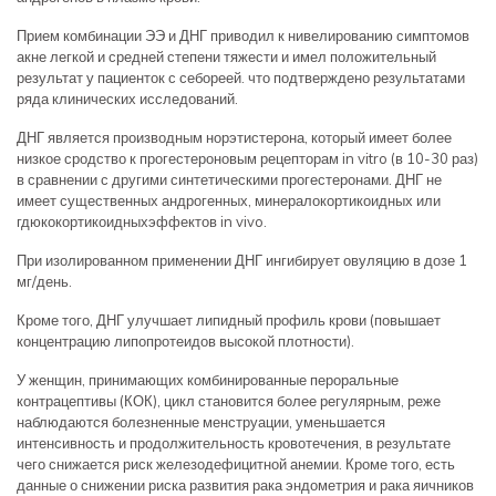
Прием комбинации ЭЭ и ДНГ приводил к нивелированию симптомов
акне легкой и средней степени тяжести и имел положительный
результат у пациенток с себореей. что подтверждено результатами
ряда клинических исследований.
ДНГ является производным норэтистерона, который имеет более
низкое сродство к прогестероновым рецепторам in vitro (в 10-30 раз)
в сравнении с другими синтетическими прогестеронами. ДНГ не
имеет существенных андрогенных, минералокортикоидных или
гдюкокортикоидныхэффектов in vivo.
При изолированном применении ДНГ ингибирует овуляцию в дозе 1
мг/день.
Кроме того, ДНГ улучшает липидный профиль крови (повышает
концентрацию липопротеидов высокой плотности).
У женщин, принимающих комбинированные пероральные
контрацептивы (КОК), цикл становится более регулярным, реже
наблюдаются болезненные менструации, уменьшается
интенсивность и продолжительность кровотечения, в результате
чего снижается риск железодефицитной анемии. Кроме того, есть
данные о снижении риска развития рака эндометрия и рака яичников