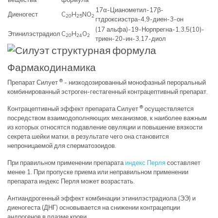
17α-Цианометил-17β-
Диеногест
C
H
NO
20
25
2
гтдроксиэстра-4,9-диен-3-он
(17 альфа)-19-Норпрегна-1,3,5(10)-
Этинилэстрадиол
C
H
O
20
24
2
триен-20-ин-3,17-диол
Фармакодинамика
®
Препарат Силует
- низкодозированный монофазный пероральный
комбинированный эстроген-гестагенный контрацептивный препарат.
®
Контрацептивный эффект препарата Силует
осуществляется
посредством взаимодополняющих механизмов, к наиболее важным
из которых относятся подавление овуляции и повышение вязкости
секрета шейки матки, в результате чего она становится
непроницаемой для сперматозоидов.
При правильном применении препарата
индекс Перля
составляет
менее 1. При пропуске приема или неправильном применении
препарата индекс Перля может возрастать.
Антиандрогенный эффект комбинации этинилэстрадиола (ЭЭ) и
диеногеста (ДНГ) основывается на снижении контрацепции
андрогенов в плазме крови.