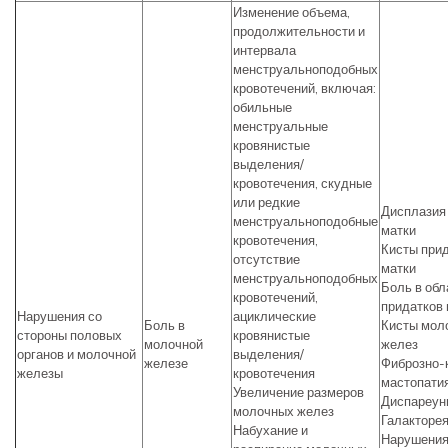
Изменение объема,
продолжительности и
интервала
менструальноподобных
кровотечений, включая:
обильные
менструальные
кровянистые
выделения/
кровотечения, скудные
или редкие
Дисплазия
менструальноподобные
матки
кровотечения,
Кисты при
отсутствие
матки
менструальноподобных
Боль в обл
кровотечений,
придатков 
Нарушения со
ациклические
Боль в
Кисты мол
стороны половых
кровянистые
молочной
желез
органов и молочной
выделения/
железе
Фиброзно-
железы
кровотечения
мастопати
Увеличение размеров
Диспареун
молочных желез
Галакторе
Набухание и
Нарушени