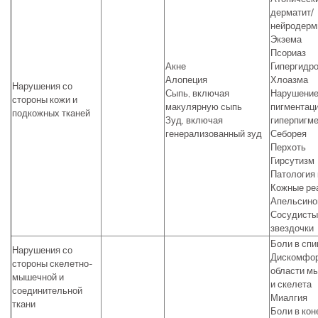
дерматит/
нейродерм
Экзема
Псориаз
Акне
Гипергидр
Алопеция
Хлоазма
Нарушения со
Сыпь, включая
Нарушени
стороны кожи и
макулярную сыпь
пигментаци
подкожных тканей
Зуд, включая
гиперпигм
генерализованный зуд
Себорея
Перхоть
Гирсутизм
Патология
Кожные ре
Апельсино
Сосудисты
звездочки
Боли в спи
Нарушения со
Дискомфор
стороны скелетно-
области м
мышечной и
и скелета
соединительной
Миалгия
ткани
Боли в кон