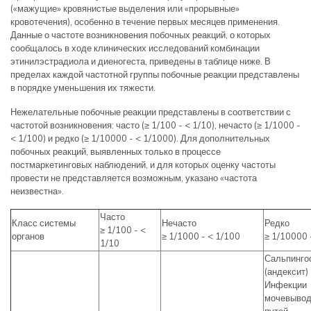
(«мажущие» кровянистые выделения или «прорывные»
кровотечения), особенно в течение первых месяцев применения.
Данные о частоте возникновения побочных реакций, о которых
сообщалось в ходе клинических исследований комбинации
этинилэстрадиола и диеногеста, приведены в таблице ниже. В
пределах каждой частотной группы побочные реакции представлены
в порядке уменьшения их тяжести.
Нежелательные побочные реакции представлены в соответствии с
частотой возникновения: часто (≥ 1/100 - < 1/10), нечасто (≥ 1/1000 -
< 1/100) и редко (≥ 1/10000 - < 1/1000). Для дополнительных
побочных реакций, выявленных только в процессе
постмаркетинговых наблюдений, и для которых оценку частоты
провести не представляется возможным, указано «частота
неизвестна».
Часто
Класс системы
Нечасто
Редко
≥ 1/100 - <
органов
≥ 1/1000 - < 1/100
≥ 1/10000 
1/10
Сальпинго
(андексит)
Инфекции
мочевыво