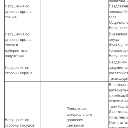
оболочки г
Нарушения со
Раздражен
стороны органа
слизистой
зрения
глаз
Осциллоп
Нарушения
Нарушения со
Внезапная
стороны органа
слуха
слуха и
Шум в уша
лабиринтные
Головокру
нарушения
Нарушение
Сердечно-
Нарушения со
сосудисты
стороны сердца
расстройс
Тахикарди
Венозные 
артериаль
тромбоэмб
осложнени
Тромбофл
Повышение
Диастолич
артериального
гипертензи
Нарушения со
давления
Ортостати
стороны сосудов
Снижение