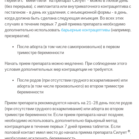
Перейти с "мини-пили" на препарат Силует
можно в любой день
(без перерыва), с имплантата или внутриматочного контрацептива с
гестагеном - в день их удаления, с инъекционной формы - в день,
когда должна быть сделана следующая инъекция. Во всех этих
случаях в течение первых 7 дней приема препарата необходимо
дополнительно использовать
барьерные контрацептивы
(например,
презерватив).
После аборта (в том числе самопроизвольно) в первом
триместре беременности
Начать прием препарата можно медленно. При соблюдении этого
условия дополнительных мер контрацепции не требуется.
После родов (при отсутствии грудного вскармливания) или
аборта (в том числе произвольного) во втором триместре
беременности
Прием препарата рекомендуется начать на 21-28 день после родов
(при отсутствии грудного вскармливания) или аборта во втором
триместре беременности. Если прием препарата начат позднее,
необходимо использовать дополнительно барьерный метод
контрацепции в течение первых 7 дней приема таблеток. Если
®
половой контакт имел место до начала приема препарата Силует
,
необходимо исключить беременность.