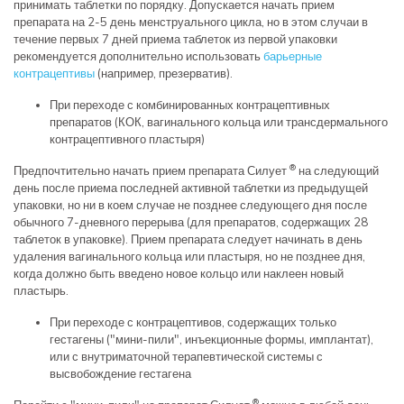
принимать таблетки по порядку. Допускается начать прием
препарата на 2-5 день менструального цикла, но в этом случаи в
течение первых 7 дней приема таблеток из первой упаковки
рекомендуется дополнительно использовать
барьерные
контрацептивы
(например, презерватив).
При переходе с комбинированных контрацептивных
препаратов (КОК, вагинального кольца или трансдермального
контрацептивного пластыря)
®
Предпочтительно начать прием препарата Силует
на следующий
день после приема последней активной таблетки из предыдущей
упаковки, но ни в коем случае не позднее следующего дня после
обычного 7-дневного перерыва (для препаратов, содержащих 28
таблеток в упаковке). Прием препарата следует начинать в день
удаления вагинального кольца или пластыря, но не позднее дня,
когда должно быть введено новое кольцо или наклеен новый
пластырь.
При переходе с контрацептивов, содержащих только
гестагены ("мини-пили", инъекционные формы, имплантат),
или с внутриматочной терапевтической системы с
высвобождение гестагена
®