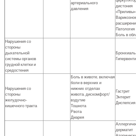
циркулято
артериального
дистония
давления
«Приливы»
Варикозно
расширени
Патология 
Боль в обл
Нарушения со
стороны
дыхательной
Бронхиаль
системы органов
Гипервент
грудной клетки и
средостения
Боль в животе, включая
боли в верхних и
Нарушения со
нижних отделах
Гастрит
стороны
живота, дискомфорт/
Энтерит
желудочно-
вздутие
Диспепсия
кишечного тракта
Тошнота
Рвота
Диарея
Аллергиче
дерматит
Атопическ