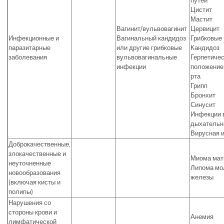
путей
Цистит
Мастит
Вагинит/вульвовагинит
Цервицит
Инфекционные и
Вагинальный кандидоз
Грибковые
паразитарные
или другие грибковые
Кандидоз
заболевания
вульвовагинальные
Герпетиче
инфекции
положение
рта
Грипп
Бронхит
Синусит
Инфекции 
дыхательн
Вирусная 
Доброкачественные,
злокачественные и
Миома мат
неуточненные
Липома мо
новообразования
железы
(включая кисты и
полипы)
Нарушения со
стороны крови и
Анемия
лимфатической