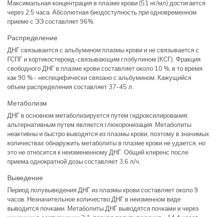
Максимальная концентрация в плазме крови (51 нг/мл) достигается
через 2,5 часа. Абсолютная биодоступность при одновременном
приеме с ЭЭ составляет 96%.
Распределение
ДНГ связывается с альбумином плазмы крови и не связывается с
ГСПГ и кортикостероид-связывающим глобулином (КСГ). Фракция
свободного ДНГ в плазме крови составляет около 10 %, в то время
как 90 % - неспецифически связано с альбумином. Кажущийся
объем распределения составляет 37-45 л.
Метаболизм
ДНГ в основном метаболизируется путем гидроксилирования;
альтернативным путем является глюкоронизация. Метаболиты
неактивны и быстро выводятся из плазмы крови, поэтому в значимых
количествах обнаружить метаболиты в плазме крови не удается, но
это не относится к неизмененному ДНГ. Общий клиренс после
приема однократной дозы составляет 3,6 л/ч.
Выведение
Период полувыведения ДНГ из плазмы крови составляет около 9
часов. Незначительное количество ДНГ в неизменном виде
выводится почками. Метаболиты ДНГ выводятся почками и через