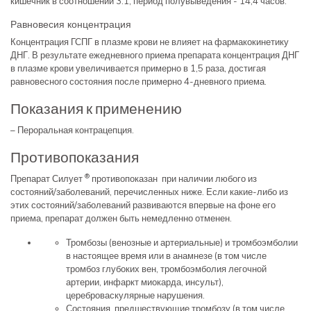
кишечник в соотношении 3:1, период полувыведения - 14,4 часов.
Равновесия концентрация
Концентрация ГСПГ в плазме крови не влияет на фармакокинетику
ДНГ. В результате ежедневного приема препарата концентрация ДНГ
в плазме крови увеличивается примерно в 1,5 раза, достигая
равновесного состояния после примерно 4-дневного приема.
Показания к применению
– Пероральная контрацепция.
Противопоказания
®
Препарат Силует
противопоказан при наличии любого из
состояний/заболеваний, перечисленных ниже. Если какие-либо из
этих состояний/заболеваний развиваются впервые на фоне его
приема, препарат должен быть немедленно отменен.
Тромбозы (венозные и артериальные) и тромбоэмболии
в настоящее время или в анамнезе (в том числе
тромбоз глубоких вен, тромбоэмболия легочной
артерии, инфаркт миокарда, инсульт),
цереброваскулярные нарушения.
Состояния, предшествующие тромбозу (в том числе