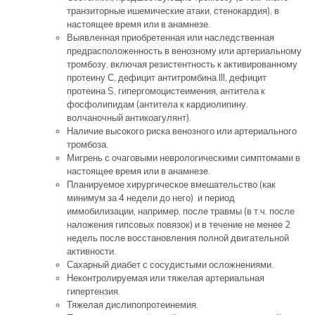
транзиторные ишемические атаки, стенокардия), в
настоящее время или в анамнезе.
Выявленная приобретенная или наследственная
предрасположенность в венозному или артериальному
тромбозу, включая резистентность к активированному
протеину С, дефицит антитромбина III, дефицит
протеина S, гипергомоцистеимения, антитела к
фосфолипидам (антитела к кардиолипину.
волчаночный антикоагулянт).
Наличие высокого риска венозного или артериального
тромбоза.
Мигрень с очаговыми неврологическими симптомами в
настоящее время или в анамнезе.
Планируемое хирургическое вмешательство (как
минимум за 4 недели до него) и период
иммобилизации, например, после травмы (в т.ч. после
наложения гипсовых повязок) и в течение не менее 2
недель после восстановления полной двигательной
активности.
Сахарный диабет с сосудистыми осложнениями.
Неконтролируемая или тяжелая артериальная
гипертензия.
Тяжелая дислипопротеинемия.