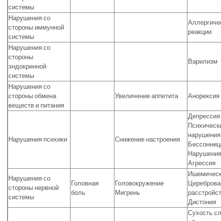
системы
Нарушения со
Аллергиче
стороны иммунной
реакции
системы
Нарушения со
стороны
Варилизм
эндокринной
системы
Нарушения со
стороны обмена
Увеличение аппетита
Анорексия
веществ и питания
Депрессия
Психическ
нарушения
Нарушения психики
Снижение настроения
Бессонниц
Нарушения
Агрессия
Ишемическ
Нарушения со
Головная
Головокружение
Цереброва
стороны нервной
боль
Мигрень
расстройс
системы
Дистония
Сухость с